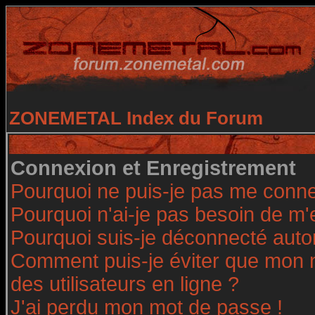
ZONEMETAL Index du Forum
Connexion et Enregistrement
Pourquoi ne puis-je pas me conne
Pourquoi n'ai-je pas besoin de m'
Pourquoi suis-je déconnecté aut
Comment puis-je éviter que mon no
des utilisateurs en ligne ?
J'ai perdu mon mot de passe !