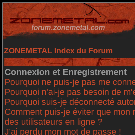
ZONEMETAL Index du Forum
Connexion et Enregistrement
Pourquoi ne puis-je pas me conne
Pourquoi n'ai-je pas besoin de m'
Pourquoi suis-je déconnecté aut
Comment puis-je éviter que mon no
des utilisateurs en ligne ?
J'ai perdu mon mot de passe !