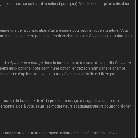
 expliquant ce qu'ils ont modifié et pourquoi). Veuillez noter qu'un utilisateur
nature
lors de la composition d'un message pour ajouter votre signature. Vous
ure à un message en particulier en décochant la case Attacher sa signature lors
partie
Ajouter un sondage
dans le formulaire en dessous de la partie
Poster un
 moins deux options (pour définir une option, entrez son nom dans le champs
le nombre d'options que vous pourrez établir, cette limite est fixée par
ez sur le bouton 'Editer' du premier message du sujet (il a toujours le
rsonne a déjà voté, seuls les modérateurs et administrateurs pourront l'éditer
ur et l'administrateur du forum peuvent accorder cet accès, vous pouvez les