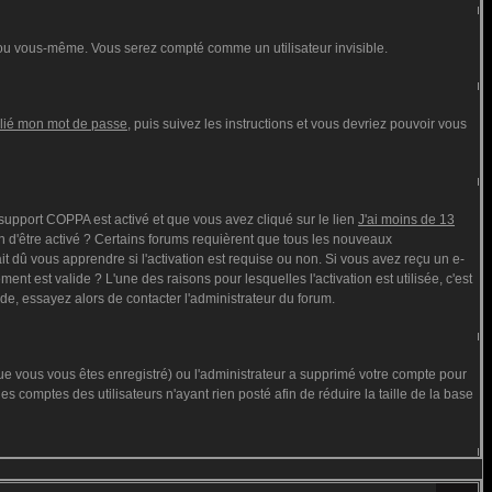
ou vous-même. Vous serez compté comme un utilisateur invisible.
blié mon mot de passe
, puis suivez les instructions et vous devriez pouvoir vous
e support COPPA est activé et que vous avez cliqué sur le lien
J'ai moins de 13
n d'être activé ? Certains forums requièrent que tous les nouveaux
t dû vous apprendre si l'activation est requise ou non. Si vous avez reçu un e-
ment est valide ? L'une des raisons pour lesquelles l'activation est utilisée, c'est
de, essayez alors de contacter l'administrateur du forum.
que vous vous êtes enregistré) ou l'administrateur a supprimé votre compte pour
s comptes des utilisateurs n'ayant rien posté afin de réduire la taille de la base