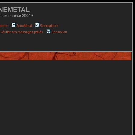
NEMETAL
fuckers since 2004 +
mbres
ZoneMetal
S'enregistrer
 vérifier ses messages privés
Connexion