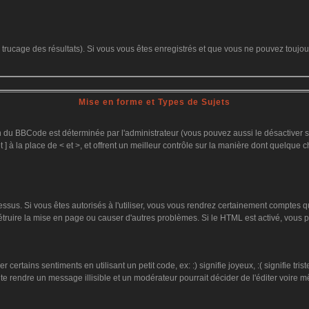
le trucage des résultats). Si vous vous êtes enregistrés et que vous ne pouvez toujo
Mise en forme et Types de Sujets
on du BBCode est déterminée par l'administrateur (vous pouvez aussi le désactiver
 ] à la place de < et >, et offrent un meilleur contrôle sur la manière dont quelque c
dessus. Si vous êtes autorisés à l'utiliser, vous vous rendrez certainement comptes
détruire la mise en page ou causer d'autres problèmes. Si le HTML est activé, vous
ertains sentiments en utilisant un petit code, ex: :) signifie joyeux, :( signifie tr
te rendre un message illisible et un modérateur pourrait décider de l'éditer voire