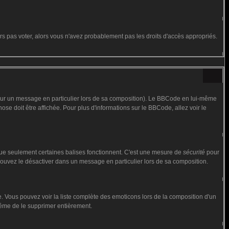
urs pas voter, alors vous n'avez probablement pas les droits d'accès appropriés.
 sur un message en particulier lors de sa composition). Le BBCode en lui-même
hose doit être affichée. Pour plus d'informations sur le BBCode, allez voir le
 que seulement certaines balises fonctionnent. C'est une mesure de
sécurité
pour
 pouvez le désactiver dans un message en particulier lors de sa composition.
iste. Vous pouvez voir la liste complète des emoticons lors de la composition d'un
 même de le supprimer entièrement.