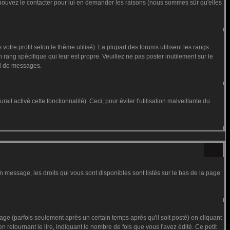
us pouvez le contacter pour lui en demander les raisons (nous sommes sûr qu'elles
otre profil selon le thème utilisé). La plupart des forums utilisent les rangs
rang spécifique qui leur est propre. Veuillez ne pas poster inutilement sur le
al de messages.
t activé cette fonctionnalité). Ceci, pour éviter l'utilisation malveillante du
n message, les droits qui vous sont disponibles sont listés sur le bas de la page
 (parfois seulement après un certain temps après qu'il soit posté) en cliquant
tournant le lire, indiquant le nombre de fois que vous l'avez édité. Ce petit