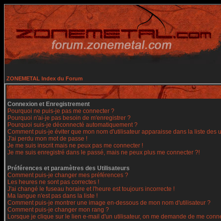
ZONEMETAL Index du Forum
Connexion et Enregistrement
Pourquoi ne puis-je pas me connecter ?
Pourquoi n'ai-je pas besoin de m'enregistrer ?
Pourquoi suis-je déconnecté automatiquement ?
Comment puis-je éviter que mon nom d'utilisateur apparaisse dans la liste des ut
J'ai perdu mon mot de passe !
Je me suis inscrit mais ne peux pas me connecter !
Je me suis enregistré dans le passé, mais ne peux plus me connecter ?!
Préférences et paramètres des Utilisateurs
Comment puis-je changer mes préférences ?
Les heures ne sont pas correctes !
J'ai changé le fuseau horaire et l'heure est toujours incorrecte !
Ma langue n'est pas dans la liste !
Comment puis-je montrer une image en-dessous de mon nom d'utilisateur ?
Comment puis-je changer mon rang ?
Lorsque je clique sur le lien e-mail d'un utilisateur, on me demande de me conne