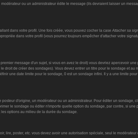
n modérateur ou un administrateur édite le message (ils devraient laisser un message
llant dans votre profil. Une fois créée, vous pouvez cocher la case
Attacher sa sig
ropriée dans votre profil (vous pourrez toujours empêcher d'attacher votre signat
 premier message d'un sujet, si vous en avez le droit) vous devriez apercevoir une 
 le droit de créer des sondages). Vous devez entrer un titre pour le sondage et au
nir une date limite pour le sondage, 0 est un sondage infini. Il y a une limite pour 
steur d'origine, un modérateur ou un administrateur. Pour éditer un sondage, cliqu
imer le sondage ou éditer n'importe quelle option du sondage, par contre, si une pe
 les options au milieu de la durée du sondage.
oir, lire, poster, etc. vous devez avoir une autorisation spéciale, seul le modérate