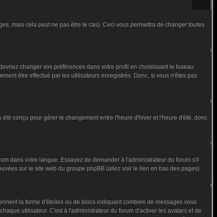
s, mais cela peut ne pas être le cas). Ceci vous permettra de changer toutes
 devriez changer vos préférences dans votre profil en choisissant le fuseau
ment être effectué par les utilisateurs enregistrés. Donc, si vous n'êtes pas
as été conçu pour gérer le changement entre l'heure d'hiver et l'heure d'été, donc
forum dans votre langue. Essayez de demander à l'administrateur du forum s'il
trouvées sur le site web du groupe phpBB (allez voir le lien en bas des pages).
prennent la forme d'étoiles ou de blocs indiquant combien de messages vous
que utilisateur. C'est à l'administrateur du forum d'activer les avatars et de