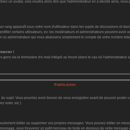
ilisez un avatar, cela voudra alors dire que l'administrateur en a décidé ainsi, vo
un rang apparaît sous votre nom d'utilisateur dans les sujets de discussions et dans v
fier certains utilisateurs, ex: les modérateurs et administrateurs peuvent avoir un 
ur ou administrateur qui vous abaissera simplement le compte de votre nombre tot
nnecter !
ens via le formulaire d'e-mail intégré au forum (dans le cas où l'administrateur aurai
Publication
ge du sujet. Vous pourriez avoir besoin de vous enregistrer avant de pouvoir poster u
z voter, etc.
)
eulement éditer ou supprimer vos propres messages. Vous pouvez éditer un message
ssage, vous trouverez un petit morceau de texte en dessous de votre message en re