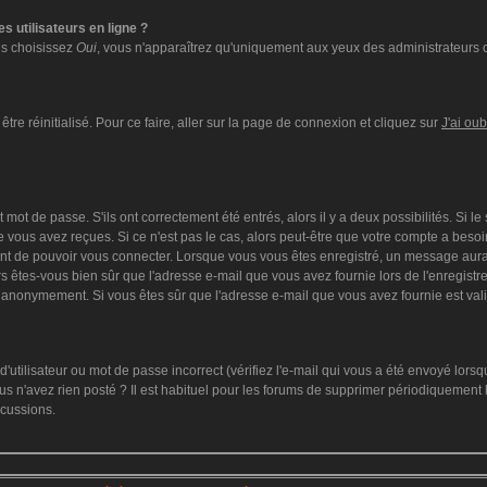
s utilisateurs en ligne ?
ous choisissez
Oui
, vous n'apparaîtrez qu'uniquement aux yeux des administrateurs 
tre réinitialisé. Pour ce faire, aller sur la page de connexion et cliquez sur
J'ai ou
mot de passe. S'ils ont correctement été entrés, alors il y a deux possibilités. Si l
 vous avez reçues. Si ce n'est pas le cas, alors peut-être que votre compte a besoi
ant de pouvoir vous connecter. Lorsque vous vous êtes enregistré, un message aurai
lors êtes-vous bien sûr que l'adresse e-mail que vous avez fournie lors de l'enregistre
 anonymement. Si vous êtes sûr que l'adresse e-mail que vous avez fournie est vali
utilisateur ou mot de passe incorrect (vérifiez l'e-mail qui vous a été envoyé lors
s n'avez rien posté ? Il est habituel pour les forums de supprimer périodiquement le
scussions.