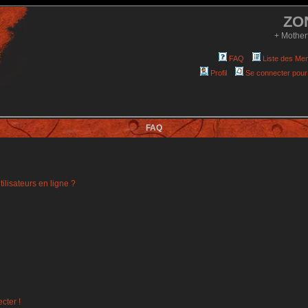
ZO
+ Mother
FAQ
Liste des Me
Profil
Se connecter pour
FAQ
ilisateurs en ligne ?
cter !