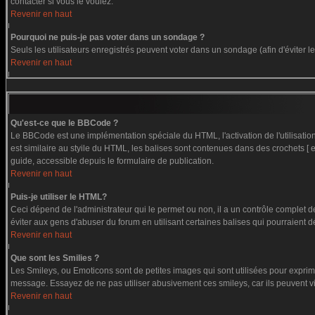
contacter si vous le voulez.
Revenir en haut
Pourquoi ne puis-je pas voter dans un sondage ?
Seuls les utilisateurs enregistrés peuvent voter dans un sondage (afin d'éviter 
Revenir en haut
Qu'est-ce que le BBCode ?
Le BBCode est une implémentation spéciale du HTML, l'activation de l'utilisati
est similaire au styile du HTML, les balises sont contenues dans des crochets [ et
guide, accessible depuis le formulaire de publication.
Revenir en haut
Puis-je utiliser le HTML?
Ceci dépend de l'administrateur qui le permet ou non, il a un contrôle complet 
éviter aux gens d'abuser du forum en utilisant certaines balises qui pourraient 
Revenir en haut
Que sont les Smilies ?
Les Smileys, ou Emoticons sont de petites images qui sont utilisées pour exprimer c
message. Essayez de ne pas utiliser abusivement ces smileys, car ils peuvent vi
Revenir en haut