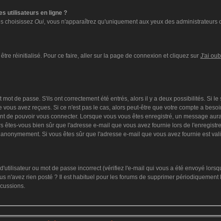
s utilisateurs en ligne ?
ous choisissez
Oui
, vous n'apparaîtrez qu'uniquement aux yeux des administrateurs 
tre réinitialisé. Pour ce faire, aller sur la page de connexion et cliquez sur
J'ai ou
mot de passe. S'ils ont correctement été entrés, alors il y a deux possibilités. Si l
 vous avez reçues. Si ce n'est pas le cas, alors peut-être que votre compte a besoi
ant de pouvoir vous connecter. Lorsque vous vous êtes enregistré, un message aurai
lors êtes-vous bien sûr que l'adresse e-mail que vous avez fournie lors de l'enregistre
 anonymement. Si vous êtes sûr que l'adresse e-mail que vous avez fournie est vali
utilisateur ou mot de passe incorrect (vérifiez l'e-mail qui vous a été envoyé lors
s n'avez rien posté ? Il est habituel pour les forums de supprimer périodiquement le
scussions.