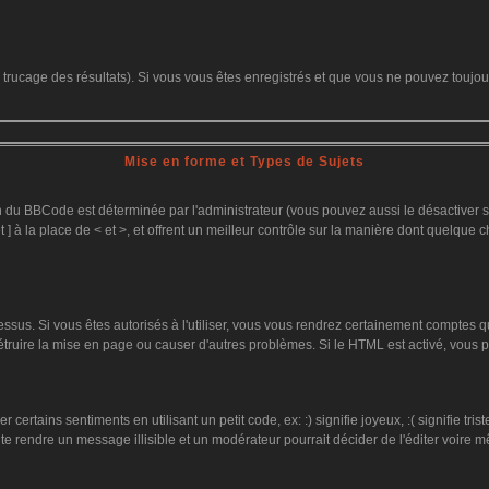
le trucage des résultats). Si vous vous êtes enregistrés et que vous ne pouvez toujo
Mise en forme et Types de Sujets
on du BBCode est déterminée par l'administrateur (vous pouvez aussi le désactiver
 ] à la place de < et >, et offrent un meilleur contrôle sur la manière dont quelque c
dessus. Si vous êtes autorisés à l'utiliser, vous vous rendrez certainement comptes
détruire la mise en page ou causer d'autres problèmes. Si le HTML est activé, vous
ertains sentiments en utilisant un petit code, ex: :) signifie joyeux, :( signifie tr
te rendre un message illisible et un modérateur pourrait décider de l'éditer voire