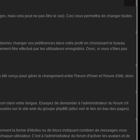
s, mais cela peut ne pas être le cas). Ceci vous permettra de changer toutes
 devriez changer vos préférences dans votre profil en choisissant le fuseau
ment être effectué par les utilisateurs enregistrés. Donc, si vous n'êtes pas
as été conçu pour gérer le changement entre l'heure d'hiver et l'heure d'été, donc
forum dans votre langue. Essayez de demander à l'administrateur du forum s'il
trouvées sur le site web du groupe phpBB (allez voir le lien en bas des pages).
prennent la forme d'étoiles ou de blocs indiquant combien de messages vous
que utilisateur. C'est à l'administrateur du forum d'activer les avatars et de