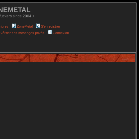
NEMETAL
fuckers since 2004 +
mbres
ZoneMetal
S'enregistrer
 vérifier ses messages privés
Connexion