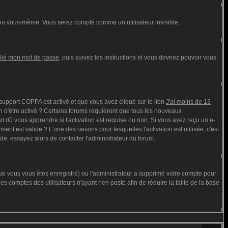
ou vous-même. Vous serez compté comme un utilisateur invisible.
blié mon mot de passe
, puis suivez les instructions et vous devriez pouvoir vous
e support COPPA est activé et que vous avez cliqué sur le lien
J'ai moins de 13
n d'être activé ? Certains forums requièrent que tous les nouveaux
t dû vous apprendre si l'activation est requise ou non. Si vous avez reçu un e-
ment est valide ? L'une des raisons pour lesquelles l'activation est utilisée, c'est
de, essayez alors de contacter l'administrateur du forum.
que vous vous êtes enregistré) ou l'administrateur a supprimé votre compte pour
s comptes des utilisateurs n'ayant rien posté afin de réduire la taille de la base