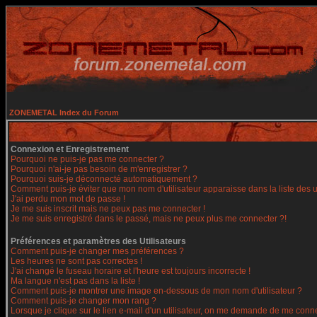
ZONEMETAL Index du Forum
Connexion et Enregistrement
Pourquoi ne puis-je pas me connecter ?
Pourquoi n'ai-je pas besoin de m'enregistrer ?
Pourquoi suis-je déconnecté automatiquement ?
Comment puis-je éviter que mon nom d'utilisateur apparaisse dans la liste des ut
J'ai perdu mon mot de passe !
Je me suis inscrit mais ne peux pas me connecter !
Je me suis enregistré dans le passé, mais ne peux plus me connecter ?!
Préférences et paramètres des Utilisateurs
Comment puis-je changer mes préférences ?
Les heures ne sont pas correctes !
J'ai changé le fuseau horaire et l'heure est toujours incorrecte !
Ma langue n'est pas dans la liste !
Comment puis-je montrer une image en-dessous de mon nom d'utilisateur ?
Comment puis-je changer mon rang ?
Lorsque je clique sur le lien e-mail d'un utilisateur, on me demande de me conne