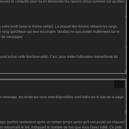
us pouvez le contacter pour lui en demander les raisons (nous sommes sûr qu'elles
otre profil selon le thème utilisé). La plupart des forums utilisent les rangs
rang spécifique qui leur est propre. Veuillez ne pas poster inutilement sur le
al de messages.
t activé cette fonctionnalité). Ceci, pour éviter l'utilisation malveillante du
n message, les droits qui vous sont disponibles sont listés sur le bas de la page
 (parfois seulement après un certain temps après qu'il soit posté) en cliquant
tournant le lire, indiquant le nombre de fois que vous l'avez édité. Ce petit