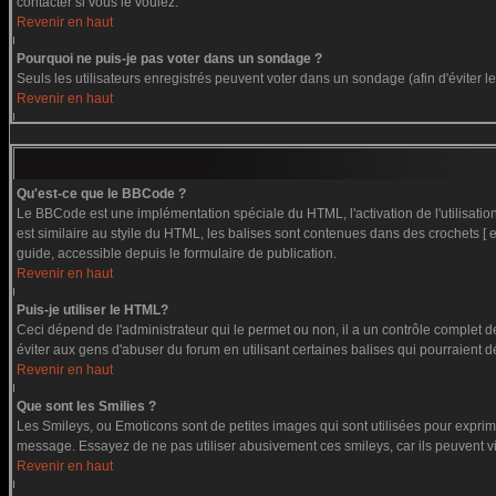
contacter si vous le voulez.
Revenir en haut
Pourquoi ne puis-je pas voter dans un sondage ?
Seuls les utilisateurs enregistrés peuvent voter dans un sondage (afin d'éviter 
Revenir en haut
Qu'est-ce que le BBCode ?
Le BBCode est une implémentation spéciale du HTML, l'activation de l'utilisati
est similaire au styile du HTML, les balises sont contenues dans des crochets [ et
guide, accessible depuis le formulaire de publication.
Revenir en haut
Puis-je utiliser le HTML?
Ceci dépend de l'administrateur qui le permet ou non, il a un contrôle complet 
éviter aux gens d'abuser du forum en utilisant certaines balises qui pourraient 
Revenir en haut
Que sont les Smilies ?
Les Smileys, ou Emoticons sont de petites images qui sont utilisées pour exprimer c
message. Essayez de ne pas utiliser abusivement ces smileys, car ils peuvent vi
Revenir en haut