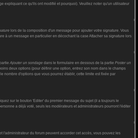
 expliquant ce qu'ils ont modifié et pourquoi). Veuillez noter qu'un utilisateur
nature
lors de la composition d'un message pour ajouter votre signature. Vous
ure à un message en particulier en décochant la case Attacher sa signature lors
partie
Ajouter un sondage
dans le formulaire en dessous de la partie
Poster un
 moins deux options (pour définir une option, entrez son nom dans le champs
le nombre d'options que vous pourrez établir, cette limite est fixée par
ez sur le bouton 'Editer' du premier message du sujet (il a toujours le
rsonne a déjà voté, seuls les modérateurs et administrateurs pourront l'éditer
ur et l'administrateur du forum peuvent accorder cet accès, vous pouvez les