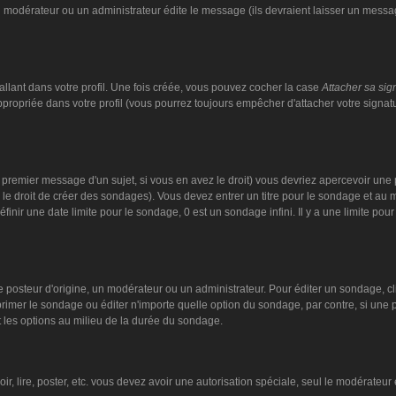
n modérateur ou un administrateur édite le message (ils devraient laisser un message
llant dans votre profil. Une fois créée, vous pouvez cocher la case
Attacher sa sig
ropriée dans votre profil (vous pourrez toujours empêcher d'attacher votre signat
 premier message d'un sujet, si vous en avez le droit) vous devriez apercevoir une 
 le droit de créer des sondages). Vous devez entrer un titre pour le sondage et au
nir une date limite pour le sondage, 0 est un sondage infini. Il y a une limite pour 
steur d'origine, un modérateur ou un administrateur. Pour éditer un sondage, cliqu
imer le sondage ou éditer n'importe quelle option du sondage, par contre, si une pe
 les options au milieu de la durée du sondage.
oir, lire, poster, etc. vous devez avoir une autorisation spéciale, seul le modérate