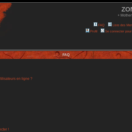
ZO
+ Mother
FAQ
Liste des Me
Profil
Se connecter pour
FAQ
ilisateurs en ligne ?
cter !