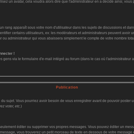
ilisez un avatar, cela voudra alors dire que l'administrateur en a décidé ainsi, vo
un rang apparaît sous votre nom d'utilisateur dans les sujets de discussions et dans v
fier certains utilisateurs, ex: les modérateurs et administrateurs peuvent avoir un 
ur ou administrateur qui vous abaissera simplement le compte de votre nombre tot
nnecter !
ens via le formulaire d'e-mail intégré au forum (dans le cas où l'administrateur aurai
Publication
ge du sujet. Vous pourriez avoir besoin de vous enregistrer avant de pouvoir poster u
z voter, etc.
)
eulement éditer ou supprimer vos propres messages. Vous pouvez éditer un message
ssage, vous trouverez un petit morceau de texte en dessous de votre message en re