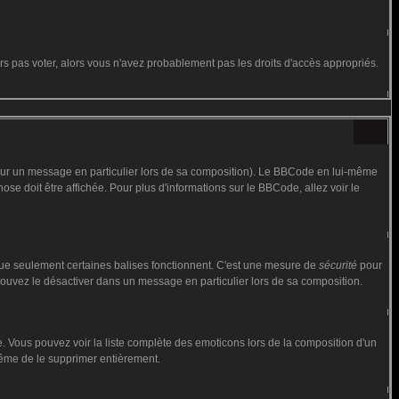
urs pas voter, alors vous n'avez probablement pas les droits d'accès appropriés.
 sur un message en particulier lors de sa composition). Le BBCode en lui-même
hose doit être affichée. Pour plus d'informations sur le BBCode, allez voir le
 que seulement certaines balises fonctionnent. C'est une mesure de
sécurité
pour
 pouvez le désactiver dans un message en particulier lors de sa composition.
iste. Vous pouvez voir la liste complète des emoticons lors de la composition d'un
 même de le supprimer entièrement.