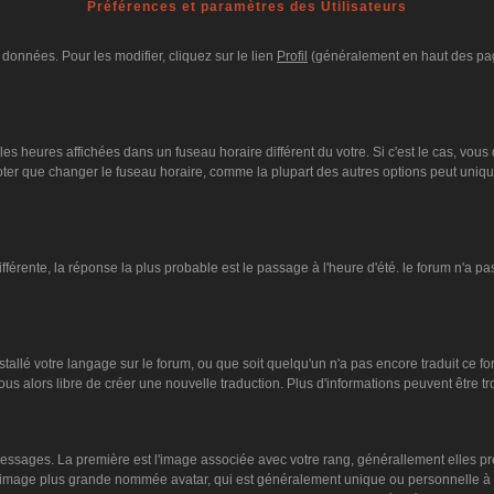
Préférences et paramètres des Utilisateurs
données. Pour les modifier, cliquez sur le lien
Profil
(généralement en haut des page
es heures affichées dans un fuseau horaire différent du votre. Si c'est le cas, vous
oter que changer le fuseau horaire, comme la plupart des autres options peut unique
différente, la réponse la plus probable est le passage à l'heure d'été. le forum n'a p
nstallé votre langage sur le forum, ou que soit quelqu'un n'a pas encore traduit ce 
vous alors libre de créer une nouvelle traduction. Plus d'informations peuvent être 
s messages. La première est l'image associée avec votre rang, générallement elles 
ne image plus grande nommée avatar, qui est généralement unique ou personnelle à cha