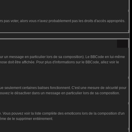
urs pas voter, alors vous n'avez probablement pas les droits d'accès appropriés.
 sur un message en particulier lors de sa composition). Le BBCode en lui-même
hose doit être affichée. Pour plus d'informations sur le BBCode, allez voir le
 que seulement certaines balises fonctionnent. C'est une mesure de
sécurité
pour
 pouvez le désactiver dans un message en particulier lors de sa composition.
iste. Vous pouvez voir la liste complète des emoticons lors de la composition d'un
 même de le supprimer entièrement.