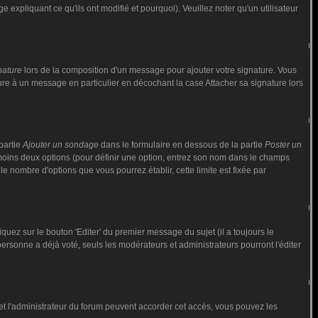
 expliquant ce qu'ils ont modifié et pourquoi). Veuillez noter qu'un utilisateur
nature
lors de la composition d'un message pour ajouter votre signature. Vous
ure à un message en particulier en décochant la case Attacher sa signature lors
partie
Ajouter un sondage
dans le formulaire en dessous de la partie
Poster un
 moins deux options (pour définir une option, entrez son nom dans le champs
le nombre d'options que vous pourrez établir, cette limite est fixée par
ez sur le bouton 'Editer' du premier message du sujet (il a toujours le
rsonne a déjà voté, seuls les modérateurs et administrateurs pourront l'éditer
ur et l'administrateur du forum peuvent accorder cet accès, vous pouvez les