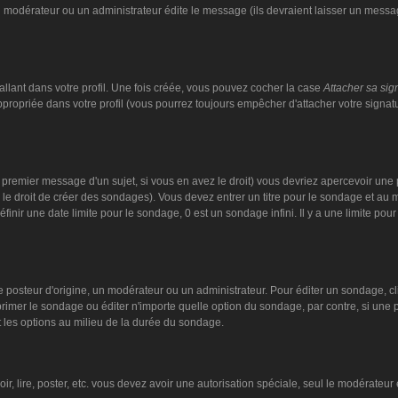
n modérateur ou un administrateur édite le message (ils devraient laisser un message
llant dans votre profil. Une fois créée, vous pouvez cocher la case
Attacher sa sig
ropriée dans votre profil (vous pourrez toujours empêcher d'attacher votre signat
 premier message d'un sujet, si vous en avez le droit) vous devriez apercevoir une 
 le droit de créer des sondages). Vous devez entrer un titre pour le sondage et au
nir une date limite pour le sondage, 0 est un sondage infini. Il y a une limite pour 
steur d'origine, un modérateur ou un administrateur. Pour éditer un sondage, cliqu
imer le sondage ou éditer n'importe quelle option du sondage, par contre, si une pe
 les options au milieu de la durée du sondage.
oir, lire, poster, etc. vous devez avoir une autorisation spéciale, seul le modérate