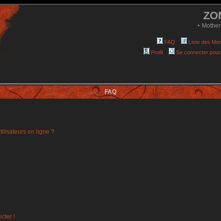
ZO
+ Mother
FAQ
Liste des Me
Profil
Se connecter pour
FAQ
ilisateurs en ligne ?
cter !