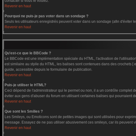
contacter si vous le voulez.
Revenir en haut
Pourquoi ne puis-je pas voter dans un sondage ?
Seuls les utilisateurs enregistrés peuvent voter dans un sondage (afin d'éviter 
Revenir en haut
Qu'est-ce que le BBCode ?
Le BBCode est une implémentation spéciale du HTML, l'activation de l'utilisati
est similaire au styile du HTML, les balises sont contenues dans des crochets [ et
guide, accessible depuis le formulaire de publication.
Revenir en haut
Puis-je utiliser le HTML?
Ceci dépend de l'administrateur qui le permet ou non, il a un contrôle complet 
éviter aux gens d'abuser du forum en utilisant certaines balises qui pourraient 
Revenir en haut
Que sont les Smilies ?
Les Smileys, ou Emoticons sont de petites images qui sont utilisées pour exprimer c
message. Essayez de ne pas utiliser abusivement ces smileys, car ils peuvent vi
Revenir en haut