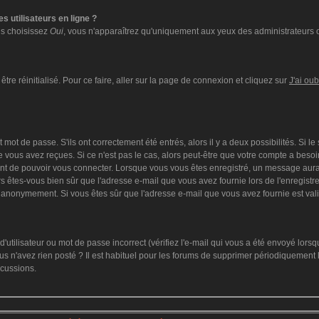
s utilisateurs en ligne ?
ous choisissez
Oui
, vous n'apparaîtrez qu'uniquement aux yeux des administrateurs 
tre réinitialisé. Pour ce faire, aller sur la page de connexion et cliquez sur
J'ai ou
mot de passe. S'ils ont correctement été entrés, alors il y a deux possibilités. Si l
 vous avez reçues. Si ce n'est pas le cas, alors peut-être que votre compte a besoi
ant de pouvoir vous connecter. Lorsque vous vous êtes enregistré, un message aurai
lors êtes-vous bien sûr que l'adresse e-mail que vous avez fournie lors de l'enregistre
 anonymement. Si vous êtes sûr que l'adresse e-mail que vous avez fournie est vali
utilisateur ou mot de passe incorrect (vérifiez l'e-mail qui vous a été envoyé lors
s n'avez rien posté ? Il est habituel pour les forums de supprimer périodiquement le
scussions.