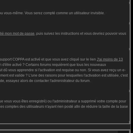
ou vous-même. Vous serez compté comme un utilisateur invisible.
blié mon mot de passe
, puis suivez les instructions et vous devriez pouvoir vous
e support COPPA est activé et que vous avez cliqué sur le lien
J'ai moins de 13
n d'être activé ? Certains forums requièrent que tous les nouveaux
t dû vous apprendre si l'activation est requise ou non. Si vous avez reçu un e-
ment est valide ? L'une des raisons pour lesquelles l'activation est utilisée, c'est
de, essayez alors de contacter l'administrateur du forum.
que vous vous êtes enregistré) ou l'administrateur a supprimé votre compte pour
s comptes des utilisateurs n'ayant rien posté afin de réduire la taille de la base