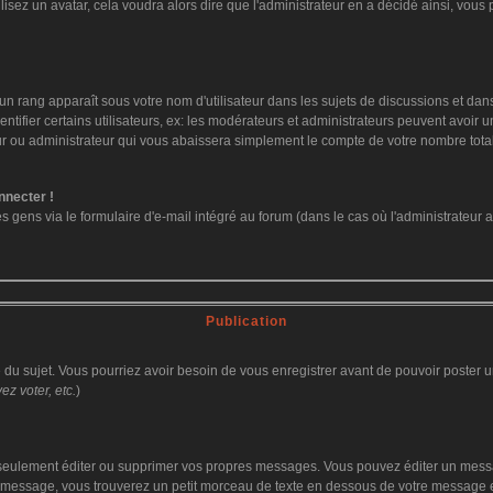
ilisez un avatar, cela voudra alors dire que l'administrateur en a décidé ainsi, vo
un rang apparaît sous votre nom d'utilisateur dans les sujets de discussions et dans v
fier certains utilisateurs, ex: les modérateurs et administrateurs peuvent avoir un 
ur ou administrateur qui vous abaissera simplement le compte de votre nombre tot
nnecter !
ens via le formulaire d'e-mail intégré au forum (dans le cas où l'administrateur aurai
Publication
ge du sujet. Vous pourriez avoir besoin de vous enregistrer avant de pouvoir poster u
z voter, etc.
)
eulement éditer ou supprimer vos propres messages. Vous pouvez éditer un message
ssage, vous trouverez un petit morceau de texte en dessous de votre message en re