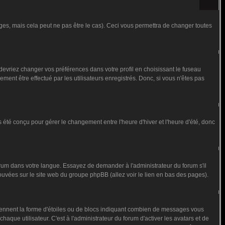
s, mais cela peut ne pas être le cas). Ceci vous permettra de changer toutes
 devriez changer vos préférences dans votre profil en choisissant le fuseau
ment être effectué par les utilisateurs enregistrés. Donc, si vous n'êtes pas
as été conçu pour gérer le changement entre l'heure d'hiver et l'heure d'été, donc
forum dans votre langue. Essayez de demander à l'administrateur du forum s'il
trouvées sur le site web du groupe phpBB (allez voir le lien en bas des pages).
prennent la forme d'étoiles ou de blocs indiquant combien de messages vous
que utilisateur. C'est à l'administrateur du forum d'activer les avatars et de