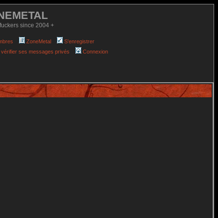
NEMETAL
fuckers since 2004 +
mbres
ZoneMetal
S'enregistrer
 vérifier ses messages privés
Connexion