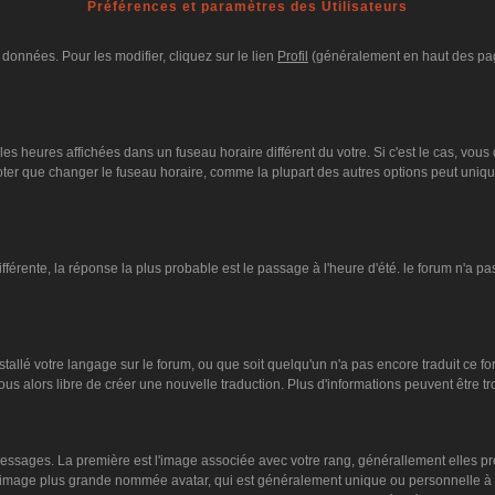
Préférences et paramètres des Utilisateurs
données. Pour les modifier, cliquez sur le lien
Profil
(généralement en haut des page
es heures affichées dans un fuseau horaire différent du votre. Si c'est le cas, vous
oter que changer le fuseau horaire, comme la plupart des autres options peut unique
différente, la réponse la plus probable est le passage à l'heure d'été. le forum n'a p
nstallé votre langage sur le forum, ou que soit quelqu'un n'a pas encore traduit ce 
vous alors libre de créer une nouvelle traduction. Plus d'informations peuvent être 
s messages. La première est l'image associée avec votre rang, générallement elles 
ne image plus grande nommée avatar, qui est généralement unique ou personnelle à cha