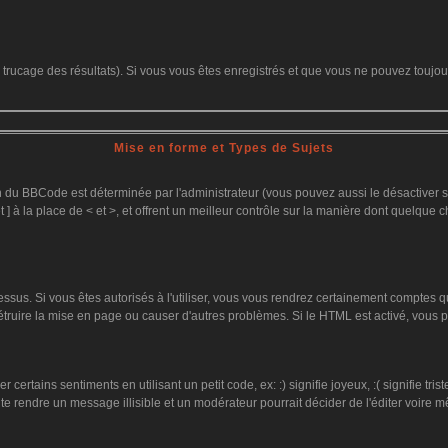
le trucage des résultats). Si vous vous êtes enregistrés et que vous ne pouvez toujo
Mise en forme et Types de Sujets
on du BBCode est déterminée par l'administrateur (vous pouvez aussi le désactiver
 ] à la place de < et >, et offrent un meilleur contrôle sur la manière dont quelque c
dessus. Si vous êtes autorisés à l'utiliser, vous vous rendrez certainement comptes
détruire la mise en page ou causer d'autres problèmes. Si le HTML est activé, vous
ertains sentiments en utilisant un petit code, ex: :) signifie joyeux, :( signifie tr
te rendre un message illisible et un modérateur pourrait décider de l'éditer voire