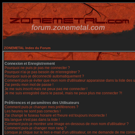
ZONEMETAL Index du Forum
Connexion et Enregistrement
Pourquoi ne puis-je pas me connecter ?
Pourquoi n'ai-je pas besoin de m'enregistrer ?
Pourquoi suis-je déconnecté automatiquement ?
Comment puis-je éviter que mon nom d'utilisateur apparaisse dans la liste des ut
J'ai perdu mon mot de passe !
Je me suis inscrit mais ne peux pas me connecter !
Je me suis enregistré dans le passé, mais ne peux plus me connecter ?!
Préférences et paramètres des Utilisateurs
Comment puis-je changer mes préférences ?
Les heures ne sont pas correctes !
J'ai changé le fuseau horaire et l'heure est toujours incorrecte !
Ma langue n'est pas dans la liste !
Comment puis-je montrer une image en-dessous de mon nom d'utilisateur ?
Comment puis-je changer mon rang ?
Lorsque je clique sur le lien e-mail d'un utilisateur, on me demande de me conne