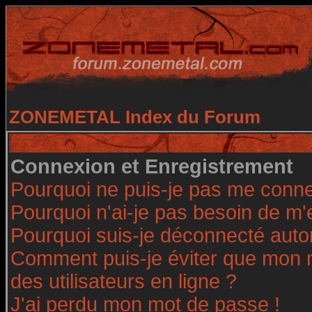
ZONEMETAL Index du Forum
Connexion et Enregistrement
Pourquoi ne puis-je pas me conne
Pourquoi n'ai-je pas besoin de m'
Pourquoi suis-je déconnecté aut
Comment puis-je éviter que mon no
des utilisateurs en ligne ?
J'ai perdu mon mot de passe !