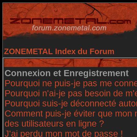
ZONEMETAL Index du Forum
Connexion et Enregistrement
Pourquoi ne puis-je pas me conne
Pourquoi n'ai-je pas besoin de m'
Pourquoi suis-je déconnecté aut
Comment puis-je éviter que mon no
des utilisateurs en ligne ?
J'ai perdu mon mot de passe !