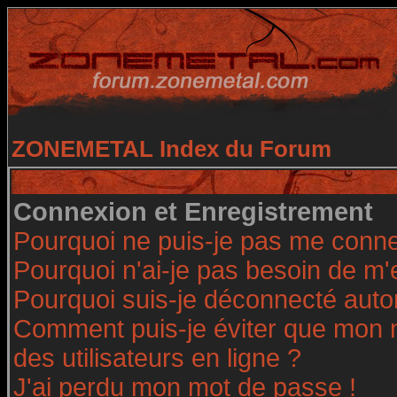
ZONEMETAL Index du Forum
Connexion et Enregistrement
Pourquoi ne puis-je pas me conne
Pourquoi n'ai-je pas besoin de m'
Pourquoi suis-je déconnecté aut
Comment puis-je éviter que mon no
des utilisateurs en ligne ?
J'ai perdu mon mot de passe !