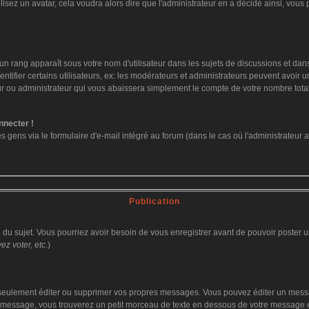
ilisez un avatar, cela voudra alors dire que l'administrateur en a décidé ainsi, vo
un rang apparaît sous votre nom d'utilisateur dans les sujets de discussions et dans v
fier certains utilisateurs, ex: les modérateurs et administrateurs peuvent avoir un 
ur ou administrateur qui vous abaissera simplement le compte de votre nombre tot
nnecter !
ens via le formulaire d'e-mail intégré au forum (dans le cas où l'administrateur aurai
Publication
ge du sujet. Vous pourriez avoir besoin de vous enregistrer avant de pouvoir poster u
z voter, etc.
)
eulement éditer ou supprimer vos propres messages. Vous pouvez éditer un message
ssage, vous trouverez un petit morceau de texte en dessous de votre message en re