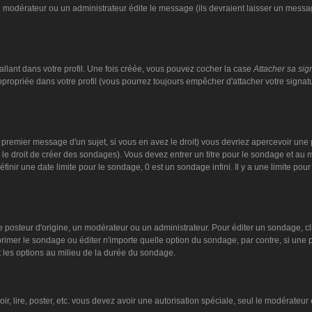
n modérateur ou un administrateur édite le message (ils devraient laisser un message
llant dans votre profil. Une fois créée, vous pouvez cocher la case
Attacher sa sig
ropriée dans votre profil (vous pourrez toujours empêcher d'attacher votre signat
 premier message d'un sujet, si vous en avez le droit) vous devriez apercevoir une 
 le droit de créer des sondages). Vous devez entrer un titre pour le sondage et au
nir une date limite pour le sondage, 0 est un sondage infini. Il y a une limite pour 
steur d'origine, un modérateur ou un administrateur. Pour éditer un sondage, cliqu
imer le sondage ou éditer n'importe quelle option du sondage, par contre, si une pe
 les options au milieu de la durée du sondage.
oir, lire, poster, etc. vous devez avoir une autorisation spéciale, seul le modérate