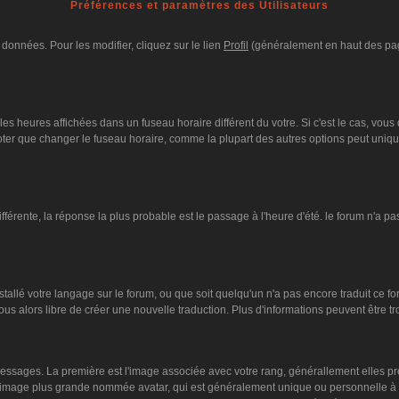
Préférences et paramètres des Utilisateurs
données. Pour les modifier, cliquez sur le lien
Profil
(généralement en haut des page
es heures affichées dans un fuseau horaire différent du votre. Si c'est le cas, vous
oter que changer le fuseau horaire, comme la plupart des autres options peut unique
différente, la réponse la plus probable est le passage à l'heure d'été. le forum n'a p
nstallé votre langage sur le forum, ou que soit quelqu'un n'a pas encore traduit ce 
vous alors libre de créer une nouvelle traduction. Plus d'informations peuvent être 
s messages. La première est l'image associée avec votre rang, générallement elles 
ne image plus grande nommée avatar, qui est généralement unique ou personnelle à cha