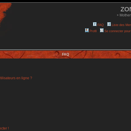
ZO
+ Mother
FAQ
Liste des Me
Profil
Se connecter pour
FAQ
ilisateurs en ligne ?
cter !