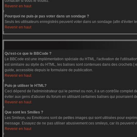
contacter si vous le voulez.
Revenir en haut
Pourquoi ne puis-je pas voter dans un sondage ?
Seuls les utilisateurs enregistrés peuvent voter dans un sondage (afin d'éviter 
Revenir en haut
Qu'est-ce que le BBCode ?
Le BBCode est une implémentation spéciale du HTML, l'activation de l'utilisati
est similaire au styile du HTML, les balises sont contenues dans des crochets [ et
guide, accessible depuis le formulaire de publication.
Revenir en haut
Puis-je utiliser le HTML?
Ceci dépend de l'administrateur qui le permet ou non, il a un contrôle complet 
éviter aux gens d'abuser du forum en utilisant certaines balises qui pourraient 
Revenir en haut
Que sont les Smilies ?
Les Smileys, ou Emoticons sont de petites images qui sont utilisées pour exprimer c
message. Essayez de ne pas utiliser abusivement ces smileys, car ils peuvent vi
Revenir en haut