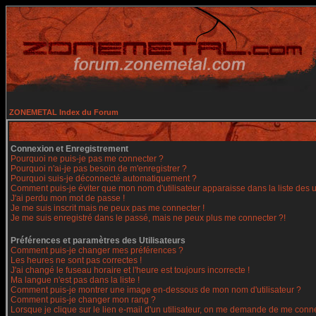
ZONEMETAL Index du Forum
Connexion et Enregistrement
Pourquoi ne puis-je pas me connecter ?
Pourquoi n'ai-je pas besoin de m'enregistrer ?
Pourquoi suis-je déconnecté automatiquement ?
Comment puis-je éviter que mon nom d'utilisateur apparaisse dans la liste des ut
J'ai perdu mon mot de passe !
Je me suis inscrit mais ne peux pas me connecter !
Je me suis enregistré dans le passé, mais ne peux plus me connecter ?!
Préférences et paramètres des Utilisateurs
Comment puis-je changer mes préférences ?
Les heures ne sont pas correctes !
J'ai changé le fuseau horaire et l'heure est toujours incorrecte !
Ma langue n'est pas dans la liste !
Comment puis-je montrer une image en-dessous de mon nom d'utilisateur ?
Comment puis-je changer mon rang ?
Lorsque je clique sur le lien e-mail d'un utilisateur, on me demande de me conne