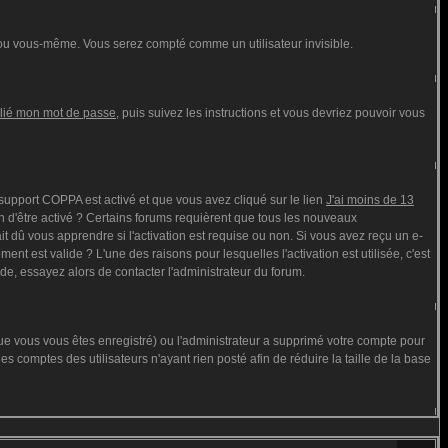
ou vous-même. Vous serez compté comme un utilisateur invisible.
blié mon mot de passe
, puis suivez les instructions et vous devriez pouvoir vous
e support COPPA est activé et que vous avez cliqué sur le lien
J'ai moins de 13
n d'être activé ? Certains forums requièrent que tous les nouveaux
t dû vous apprendre si l'activation est requise ou non. Si vous avez reçu un e-
ment est valide ? L'une des raisons pour lesquelles l'activation est utilisée, c'est
de, essayez alors de contacter l'administrateur du forum.
que vous vous êtes enregistré) ou l'administrateur a supprimé votre compte pour
s comptes des utilisateurs n'ayant rien posté afin de réduire la taille de la base