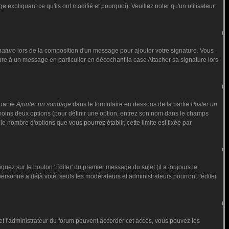
 expliquant ce qu'ils ont modifié et pourquoi). Veuillez noter qu'un utilisateur
nature
lors de la composition d'un message pour ajouter votre signature. Vous
ure à un message en particulier en décochant la case Attacher sa signature lors
partie
Ajouter un sondage
dans le formulaire en dessous de la partie
Poster un
 moins deux options (pour définir une option, entrez son nom dans le champs
le nombre d'options que vous pourrez établir, cette limite est fixée par
ez sur le bouton 'Editer' du premier message du sujet (il a toujours le
rsonne a déjà voté, seuls les modérateurs et administrateurs pourront l'éditer
ur et l'administrateur du forum peuvent accorder cet accès, vous pouvez les