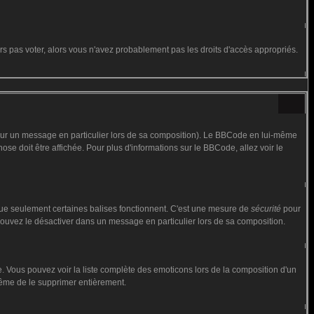
urs pas voter, alors vous n'avez probablement pas les droits d'accès appropriés.
 sur un message en particulier lors de sa composition). Le BBCode en lui-même
hose doit être affichée. Pour plus d'informations sur le BBCode, allez voir le
 que seulement certaines balises fonctionnent. C'est une mesure de
sécurité
pour
 pouvez le désactiver dans un message en particulier lors de sa composition.
iste. Vous pouvez voir la liste complète des emoticons lors de la composition d'un
 même de le supprimer entièrement.