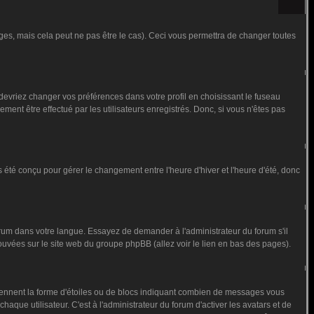
s, mais cela peut ne pas être le cas). Ceci vous permettra de changer toutes
 devriez changer vos préférences dans votre profil en choisissant le fuseau
ment être effectué par les utilisateurs enregistrés. Donc, si vous n'êtes pas
as été conçu pour gérer le changement entre l'heure d'hiver et l'heure d'été, donc
forum dans votre langue. Essayez de demander à l'administrateur du forum s'il
trouvées sur le site web du groupe phpBB (allez voir le lien en bas des pages).
prennent la forme d'étoiles ou de blocs indiquant combien de messages vous
que utilisateur. C'est à l'administrateur du forum d'activer les avatars et de