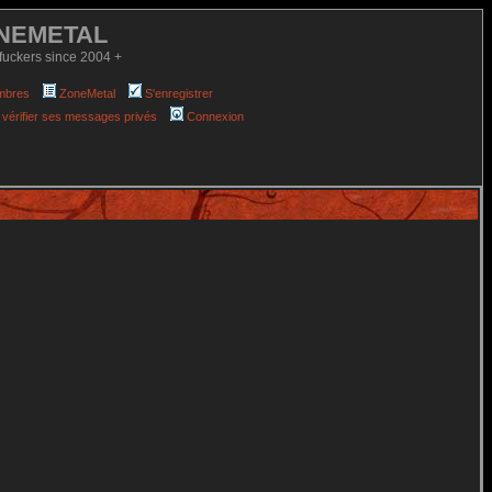
NEMETAL
fuckers since 2004 +
mbres
ZoneMetal
S'enregistrer
 vérifier ses messages privés
Connexion