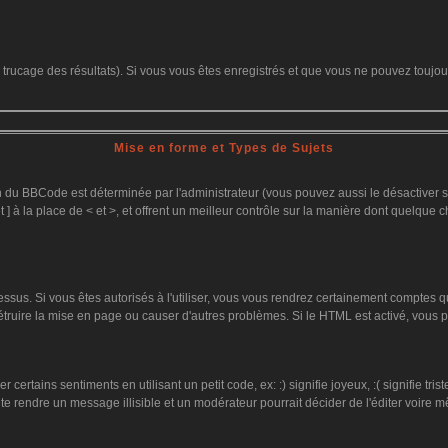
le trucage des résultats). Si vous vous êtes enregistrés et que vous ne pouvez toujo
Mise en forme et Types de Sujets
on du BBCode est déterminée par l'administrateur (vous pouvez aussi le désactiver
 ] à la place de < et >, et offrent un meilleur contrôle sur la manière dont quelque c
dessus. Si vous êtes autorisés à l'utiliser, vous vous rendrez certainement comptes
détruire la mise en page ou causer d'autres problèmes. Si le HTML est activé, vous
ertains sentiments en utilisant un petit code, ex: :) signifie joyeux, :( signifie tr
te rendre un message illisible et un modérateur pourrait décider de l'éditer voire