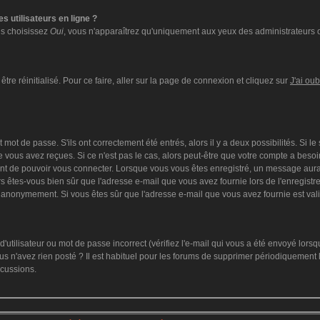
s utilisateurs en ligne ?
ous choisissez
Oui
, vous n'apparaîtrez qu'uniquement aux yeux des administrateurs 
tre réinitialisé. Pour ce faire, aller sur la page de connexion et cliquez sur
J'ai ou
mot de passe. S'ils ont correctement été entrés, alors il y a deux possibilités. Si l
 vous avez reçues. Si ce n'est pas le cas, alors peut-être que votre compte a besoi
ant de pouvoir vous connecter. Lorsque vous vous êtes enregistré, un message aurai
lors êtes-vous bien sûr que l'adresse e-mail que vous avez fournie lors de l'enregistre
 anonymement. Si vous êtes sûr que l'adresse e-mail que vous avez fournie est vali
utilisateur ou mot de passe incorrect (vérifiez l'e-mail qui vous a été envoyé lors
s n'avez rien posté ? Il est habituel pour les forums de supprimer périodiquement le
scussions.