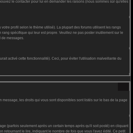
us pouvez le contacter pour lui en demander les raisons (nous sommes sûr qu'elles
otre profil selon le thème utilisé). La plupart des forums utilisent les rangs
rang spécifique qui leur est propre. Veuillez ne pas poster inutilement sur le
al de messages.
t activé cette fonctionnalité). Ceci, pour éviter l'utilisation malveillante du
n message, les droits qui vous sont disponibles sont listés sur le bas de la page
 (parfois seulement après un certain temps après qu'il soit posté) en cliquant
tournant le lire, indiquant le nombre de fois que vous l'avez édité. Ce petit