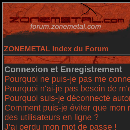
ZONEMETAL Index du Forum
Connexion et Enregistrement
Pourquoi ne puis-je pas me conne
Pourquoi n'ai-je pas besoin de m'
Pourquoi suis-je déconnecté aut
Comment puis-je éviter que mon no
des utilisateurs en ligne ?
J'ai perdu mon mot de passe !