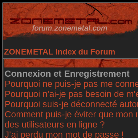
ZONEMETAL Index du Forum
Connexion et Enregistrement
Pourquoi ne puis-je pas me conne
Pourquoi n'ai-je pas besoin de m'
Pourquoi suis-je déconnecté aut
Comment puis-je éviter que mon no
des utilisateurs en ligne ?
J'ai perdu mon mot de passe !