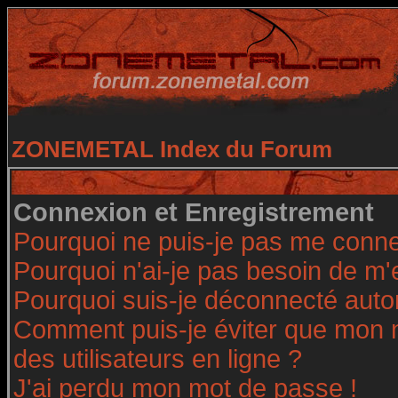
ZONEMETAL Index du Forum
Connexion et Enregistrement
Pourquoi ne puis-je pas me conne
Pourquoi n'ai-je pas besoin de m'
Pourquoi suis-je déconnecté aut
Comment puis-je éviter que mon no
des utilisateurs en ligne ?
J'ai perdu mon mot de passe !