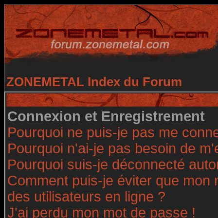
ZONEMETAL Index du Forum
Connexion et Enregistrement
Pourquoi ne puis-je pas me conne
Pourquoi n'ai-je pas besoin de m'
Pourquoi suis-je déconnecté aut
Comment puis-je éviter que mon no
des utilisateurs en ligne ?
J'ai perdu mon mot de passe !