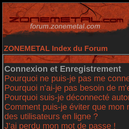
ZONEMETAL Index du Forum
Connexion et Enregistrement
Pourquoi ne puis-je pas me conne
Pourquoi n'ai-je pas besoin de m'
Pourquoi suis-je déconnecté aut
Comment puis-je éviter que mon no
des utilisateurs en ligne ?
J'ai perdu mon mot de passe !