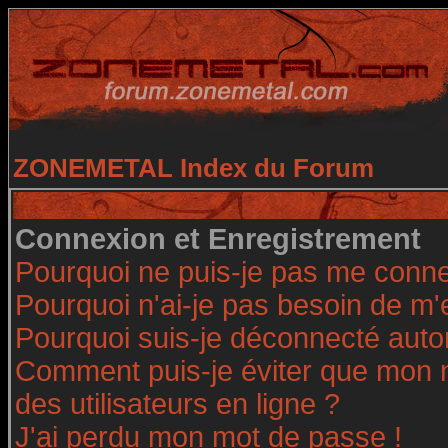
ZONEMETAL Index du Forum
Connexion et Enregistrement
Pourquoi ne puis-je pas me conne
Pourquoi n'ai-je pas besoin de m'
Pourquoi suis-je déconnecté aut
Comment puis-je éviter que mon no
des utilisateurs en ligne ?
J'ai perdu mon mot de passe !