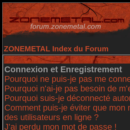
ZONEMETAL Index du Forum
Connexion et Enregistrement
Pourquoi ne puis-je pas me conne
Pourquoi n'ai-je pas besoin de m'
Pourquoi suis-je déconnecté aut
Comment puis-je éviter que mon no
des utilisateurs en ligne ?
J'ai perdu mon mot de passe !