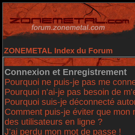
ZONEMETAL Index du Forum
Connexion et Enregistrement
Pourquoi ne puis-je pas me conne
Pourquoi n'ai-je pas besoin de m'
Pourquoi suis-je déconnecté aut
Comment puis-je éviter que mon no
des utilisateurs en ligne ?
J'ai perdu mon mot de passe !