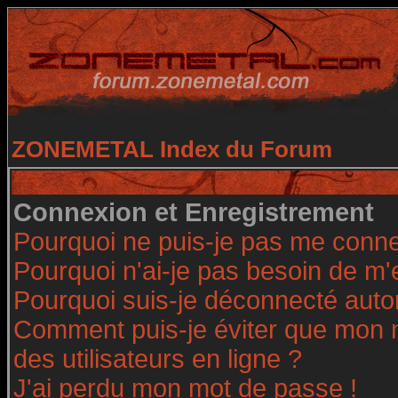
ZONEMETAL Index du Forum
Connexion et Enregistrement
Pourquoi ne puis-je pas me conne
Pourquoi n'ai-je pas besoin de m'
Pourquoi suis-je déconnecté aut
Comment puis-je éviter que mon no
des utilisateurs en ligne ?
J'ai perdu mon mot de passe !