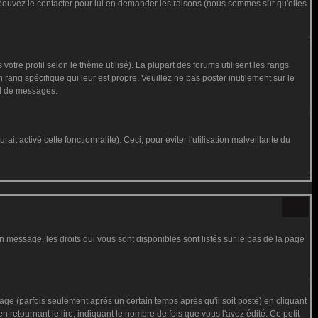
us pouvez le contacter pour lui en demander les raisons (nous sommes sûr qu'elles
otre profil selon le thème utilisé). La plupart des forums utilisent les rangs
rang spécifique qui leur est propre. Veuillez ne pas poster inutilement sur le
al de messages.
t activé cette fonctionnalité). Ceci, pour éviter l'utilisation malveillante du
n message, les droits qui vous sont disponibles sont listés sur le bas de la page
 (parfois seulement après un certain temps après qu'il soit posté) en cliquant
tournant le lire, indiquant le nombre de fois que vous l'avez édité. Ce petit