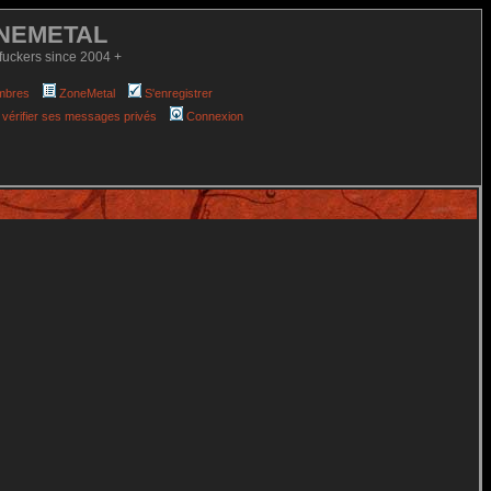
NEMETAL
fuckers since 2004 +
mbres
ZoneMetal
S'enregistrer
 vérifier ses messages privés
Connexion