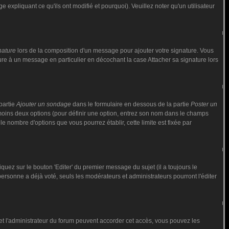
 expliquant ce qu'ils ont modifié et pourquoi). Veuillez noter qu'un utilisateur
nature
lors de la composition d'un message pour ajouter votre signature. Vous
ure à un message en particulier en décochant la case Attacher sa signature lors
partie
Ajouter un sondage
dans le formulaire en dessous de la partie
Poster un
 moins deux options (pour définir une option, entrez son nom dans le champs
le nombre d'options que vous pourrez établir, cette limite est fixée par
ez sur le bouton 'Editer' du premier message du sujet (il a toujours le
rsonne a déjà voté, seuls les modérateurs et administrateurs pourront l'éditer
ur et l'administrateur du forum peuvent accorder cet accès, vous pouvez les