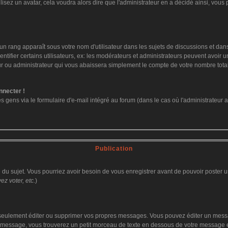
ilisez un avatar, cela voudra alors dire que l'administrateur en a décidé ainsi, vo
un rang apparaît sous votre nom d'utilisateur dans les sujets de discussions et dans v
fier certains utilisateurs, ex: les modérateurs et administrateurs peuvent avoir un 
ur ou administrateur qui vous abaissera simplement le compte de votre nombre tot
nnecter !
ens via le formulaire d'e-mail intégré au forum (dans le cas où l'administrateur aurai
Publication
ge du sujet. Vous pourriez avoir besoin de vous enregistrer avant de pouvoir poster u
z voter, etc.
)
eulement éditer ou supprimer vos propres messages. Vous pouvez éditer un message
ssage, vous trouverez un petit morceau de texte en dessous de votre message en re