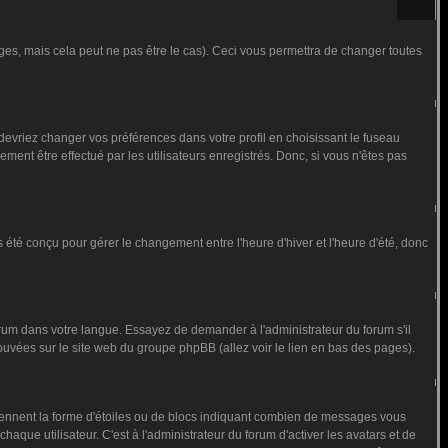
s, mais cela peut ne pas être le cas). Ceci vous permettra de changer toutes
 devriez changer vos préférences dans votre profil en choisissant le fuseau
ment être effectué par les utilisateurs enregistrés. Donc, si vous n'êtes pas
as été conçu pour gérer le changement entre l'heure d'hiver et l'heure d'été, donc
forum dans votre langue. Essayez de demander à l'administrateur du forum s'il
trouvées sur le site web du groupe phpBB (allez voir le lien en bas des pages).
prennent la forme d'étoiles ou de blocs indiquant combien de messages vous
que utilisateur. C'est à l'administrateur du forum d'activer les avatars et de