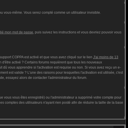
ou vous-même. Vous serez compté comme un utilisateur invisible.
blié mon mot de passe
, puis suivez les instructions et vous devriez pouvoir vous
e support COPPA est activé et que vous avez cliqué sur le lien
J'ai moins de 13
n d'être activé ? Certains forums requièrent que tous les nouveaux
t dû vous apprendre si l'activation est requise ou non. Si vous avez reçu un e-
ment est valide ? L'une des raisons pour lesquelles l'activation est utilisée, c'est
de, essayez alors de contacter l'administrateur du forum.
que vous vous êtes enregistré) ou l'administrateur a supprimé votre compte pour
s comptes des utilisateurs n'ayant rien posté afin de réduire la taille de la base