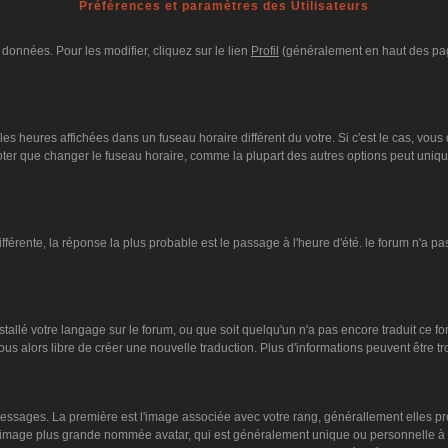
Préférences et paramètres des Utilisateurs
données. Pour les modifier, cliquez sur le lien
Profil
(généralement en haut des page
es heures affichées dans un fuseau horaire différent du votre. Si c'est le cas, vous
oter que changer le fuseau horaire, comme la plupart des autres options peut unique
différente, la réponse la plus probable est le passage à l'heure d'été. le forum n'a p
nstallé votre langage sur le forum, ou que soit quelqu'un n'a pas encore traduit ce 
vous alors libre de créer une nouvelle traduction. Plus d'informations peuvent être 
s messages. La première est l'image associée avec votre rang, générallement elles 
ne image plus grande nommée avatar, qui est généralement unique ou personnelle à cha