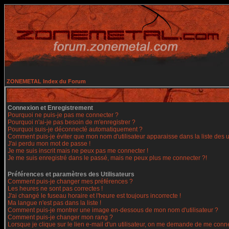
ZONEMETAL Index du Forum
Connexion et Enregistrement
Pourquoi ne puis-je pas me connecter ?
Pourquoi n'ai-je pas besoin de m'enregistrer ?
Pourquoi suis-je déconnecté automatiquement ?
Comment puis-je éviter que mon nom d'utilisateur apparaisse dans la liste des ut
J'ai perdu mon mot de passe !
Je me suis inscrit mais ne peux pas me connecter !
Je me suis enregistré dans le passé, mais ne peux plus me connecter ?!
Préférences et paramètres des Utilisateurs
Comment puis-je changer mes préférences ?
Les heures ne sont pas correctes !
J'ai changé le fuseau horaire et l'heure est toujours incorrecte !
Ma langue n'est pas dans la liste !
Comment puis-je montrer une image en-dessous de mon nom d'utilisateur ?
Comment puis-je changer mon rang ?
Lorsque je clique sur le lien e-mail d'un utilisateur, on me demande de me conne