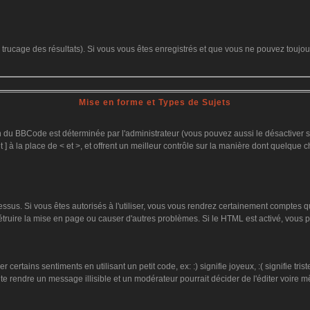
le trucage des résultats). Si vous vous êtes enregistrés et que vous ne pouvez toujo
Mise en forme et Types de Sujets
on du BBCode est déterminée par l'administrateur (vous pouvez aussi le désactiver
 ] à la place de < et >, et offrent un meilleur contrôle sur la manière dont quelque c
dessus. Si vous êtes autorisés à l'utiliser, vous vous rendrez certainement comptes
détruire la mise en page ou causer d'autres problèmes. Si le HTML est activé, vous
ertains sentiments en utilisant un petit code, ex: :) signifie joyeux, :( signifie tr
te rendre un message illisible et un modérateur pourrait décider de l'éditer voire