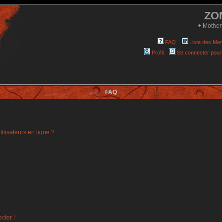
ZO
+ Mother
FAQ
Liste des Me
Profil
Se connecter pour
FAQ
ilisateurs en ligne ?
cter !