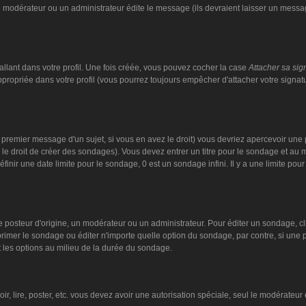
n modérateur ou un administrateur édite le message (ils devraient laisser un message
llant dans votre profil. Une fois créée, vous pouvez cocher la case
Attacher sa sig
ropriée dans votre profil (vous pourrez toujours empêcher d'attacher votre signat
 premier message d'un sujet, si vous en avez le droit) vous devriez apercevoir une 
 le droit de créer des sondages). Vous devez entrer un titre pour le sondage et au
nir une date limite pour le sondage, 0 est un sondage infini. Il y a une limite pour 
steur d'origine, un modérateur ou un administrateur. Pour éditer un sondage, cliqu
imer le sondage ou éditer n'importe quelle option du sondage, par contre, si une pe
 les options au milieu de la durée du sondage.
oir, lire, poster, etc. vous devez avoir une autorisation spéciale, seul le modérate