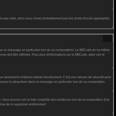
urs pas voter, alors vous n'avez probablement pas les droits d'accès appropriés.
 sur un message en particulier lors de sa composition). Le BBCode en lui-même
hose doit être affichée. Pour plus d'informations sur le BBCode, allez voir le
 que seulement certaines balises fonctionnent. C'est une mesure de
sécurité
pour
 pouvez le désactiver dans un message en particulier lors de sa composition.
iste. Vous pouvez voir la liste complète des emoticons lors de la composition d'un
 même de le supprimer entièrement.