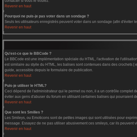
contacter si vous le voulez.
Revenir en haut
Pourquoi ne puis-je pas voter dans un sondage ?
Seuls les utilisateurs enregistrés peuvent voter dans un sondage (afin d'éviter 
Revenir en haut
Qu'est-ce que le BBCode ?
Le BBCode est une implémentation spéciale du HTML, l'activation de l'utilisati
est similaire au styile du HTML, les balises sont contenues dans des crochets [ et
guide, accessible depuis le formulaire de publication.
Revenir en haut
Puis-je utiliser le HTML?
Ceci dépend de l'administrateur qui le permet ou non, il a un contrôle complet 
éviter aux gens d'abuser du forum en utilisant certaines balises qui pourraient 
Revenir en haut
Que sont les Smilies ?
Les Smileys, ou Emoticons sont de petites images qui sont utilisées pour exprimer c
message. Essayez de ne pas utiliser abusivement ces smileys, car ils peuvent vi
Revenir en haut