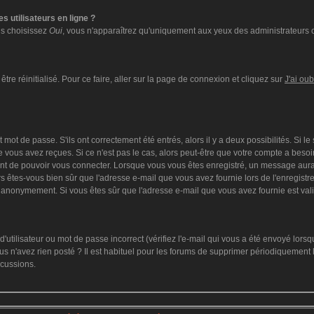
s utilisateurs en ligne ?
ous choisissez
Oui
, vous n'apparaîtrez qu'uniquement aux yeux des administrateurs 
tre réinitialisé. Pour ce faire, aller sur la page de connexion et cliquez sur
J'ai ou
mot de passe. S'ils ont correctement été entrés, alors il y a deux possibilités. Si l
 vous avez reçues. Si ce n'est pas le cas, alors peut-être que votre compte a besoi
ant de pouvoir vous connecter. Lorsque vous vous êtes enregistré, un message aurai
lors êtes-vous bien sûr que l'adresse e-mail que vous avez fournie lors de l'enregistre
 anonymement. Si vous êtes sûr que l'adresse e-mail que vous avez fournie est vali
utilisateur ou mot de passe incorrect (vérifiez l'e-mail qui vous a été envoyé lors
s n'avez rien posté ? Il est habituel pour les forums de supprimer périodiquement le
scussions.