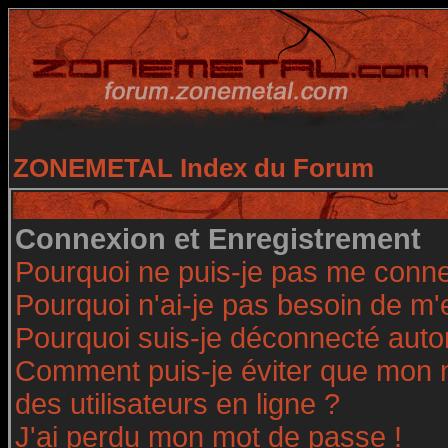
ZONEMETAL Index du Forum
Connexion et Enregistrement
Pourquoi ne puis-je pas me conne
Pourquoi n'ai-je pas besoin de m'
Pourquoi suis-je déconnecté aut
Comment puis-je éviter que mon no
des utilisateurs en ligne ?
J'ai perdu mon mot de passe !