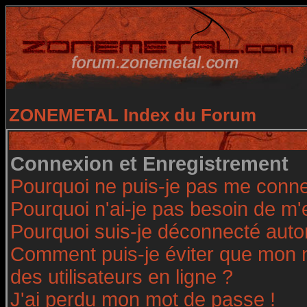
ZONEMETAL Index du Forum
Connexion et Enregistrement
Pourquoi ne puis-je pas me conne
Pourquoi n'ai-je pas besoin de m'
Pourquoi suis-je déconnecté aut
Comment puis-je éviter que mon no
des utilisateurs en ligne ?
J'ai perdu mon mot de passe !