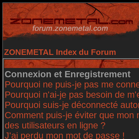
ZONEMETAL Index du Forum
Connexion et Enregistrement
Pourquoi ne puis-je pas me conne
Pourquoi n'ai-je pas besoin de m'
Pourquoi suis-je déconnecté aut
Comment puis-je éviter que mon no
des utilisateurs en ligne ?
J'ai perdu mon mot de passe !