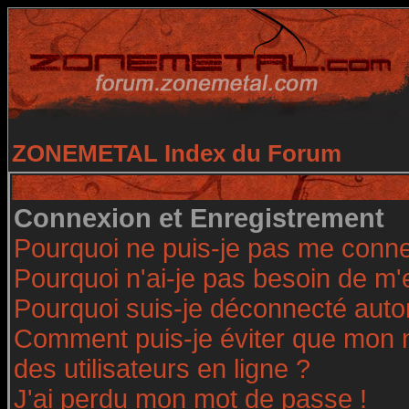
ZONEMETAL Index du Forum
Connexion et Enregistrement
Pourquoi ne puis-je pas me conne
Pourquoi n'ai-je pas besoin de m'
Pourquoi suis-je déconnecté aut
Comment puis-je éviter que mon no
des utilisateurs en ligne ?
J'ai perdu mon mot de passe !