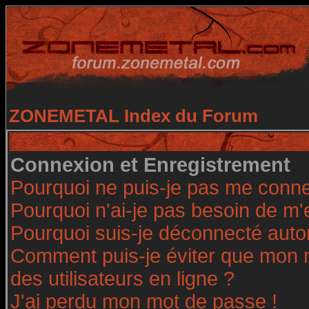
ZONEMETAL Index du Forum
Connexion et Enregistrement
Pourquoi ne puis-je pas me conne
Pourquoi n'ai-je pas besoin de m'
Pourquoi suis-je déconnecté aut
Comment puis-je éviter que mon no
des utilisateurs en ligne ?
J'ai perdu mon mot de passe !