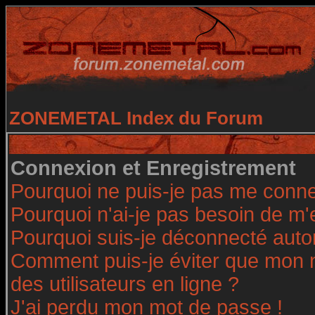
ZONEMETAL Index du Forum
Connexion et Enregistrement
Pourquoi ne puis-je pas me conne
Pourquoi n'ai-je pas besoin de m'
Pourquoi suis-je déconnecté aut
Comment puis-je éviter que mon no
des utilisateurs en ligne ?
J'ai perdu mon mot de passe !