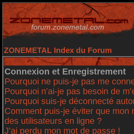
ZONEMETAL Index du Forum
Connexion et Enregistrement
Pourquoi ne puis-je pas me conne
Pourquoi n'ai-je pas besoin de m'
Pourquoi suis-je déconnecté aut
Comment puis-je éviter que mon no
des utilisateurs en ligne ?
J'ai perdu mon mot de passe !