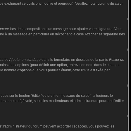
 expliquant ce qu'ils ont modifié et pourquoi). Veuillez noter qu'un utilisateur
nature
lors de la composition d'un message pour ajouter votre signature. Vous
ure à un message en particulier en décochant la case Attacher sa signature lors
partie
Ajouter un sondage
dans le formulaire en dessous de la partie
Poster un
 moins deux options (pour définir une option, entrez son nom dans le champs
le nombre d'options que vous pourrez établir, cette limite est fixée par
ez sur le bouton 'Editer' du premier message du sujet (il a toujours le
rsonne a déjà voté, seuls les modérateurs et administrateurs pourront l'éditer
ur et l'administrateur du forum peuvent accorder cet accès, vous pouvez les