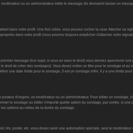
n modérateur ou un administrateur édite le message (ils devraient laisser un message
llant dans votre profil. Une fois créée, vous pouvez cocher la case
Attacher sa sig
ropriée dans votre profil (vous pourrez toujours empêcher d'attacher votre signat
 premier message d'un sujet, si vous en avez le droit) vous devriez apercevoir une 
 le droit de créer des sondages). Vous devez entrer un titre pour le sondage et au
nir une date limite pour le sondage, 0 est un sondage infini. Il y a une limite pour 
steur d'origine, un modérateur ou un administrateur. Pour éditer un sondage, cliqu
imer le sondage ou éditer n'importe quelle option du sondage, par contre, si une pe
 les options au milieu de la durée du sondage.
oir, lire, poster, etc. vous devez avoir une autorisation spéciale, seul le modérate