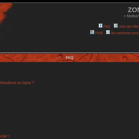
ZO
+ Mother
FAQ
Liste des Me
Profil
Se connecter pour
FAQ
ilisateurs en ligne ?
cter !