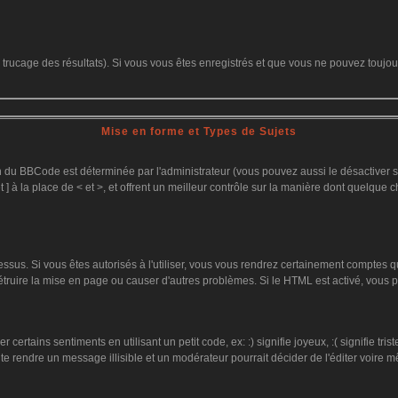
le trucage des résultats). Si vous vous êtes enregistrés et que vous ne pouvez toujo
Mise en forme et Types de Sujets
on du BBCode est déterminée par l'administrateur (vous pouvez aussi le désactiver
 ] à la place de < et >, et offrent un meilleur contrôle sur la manière dont quelque c
dessus. Si vous êtes autorisés à l'utiliser, vous vous rendrez certainement comptes
détruire la mise en page ou causer d'autres problèmes. Si le HTML est activé, vous
ertains sentiments en utilisant un petit code, ex: :) signifie joyeux, :( signifie tr
te rendre un message illisible et un modérateur pourrait décider de l'éditer voire