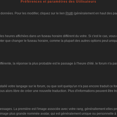
Préférences et paramètres des Utilisateurs
données. Pour les modifier, cliquez sur le lien
Profil
(généralement en haut des page
es heures affichées dans un fuseau horaire différent du votre. Si c'est le cas, vous
oter que changer le fuseau horaire, comme la plupart des autres options peut unique
différente, la réponse la plus probable est le passage à l'heure d'été. le forum n'a p
nstallé votre langage sur le forum, ou que soit quelqu'un n'a pas encore traduit ce 
vous alors libre de créer une nouvelle traduction. Plus d'informations peuvent être 
s messages. La première est l'image associée avec votre rang, générallement elles 
ne image plus grande nommée avatar, qui est généralement unique ou personnelle à cha