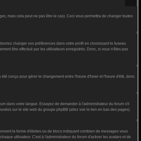
s, mais cela peut ne pas être le cas). Ceci vous permettra de changer toutes
 devriez changer vos préférences dans votre profil en choisissant le fuseau
ment être effectué par les utilisateurs enregistrés. Donc, si vous n'êtes pas
as été conçu pour gérer le changement entre l'heure d'hiver et l'heure d'été, donc
forum dans votre langue. Essayez de demander à l'administrateur du forum s'il
trouvées sur le site web du groupe phpBB (allez voir le lien en bas des pages).
prennent la forme d'étoiles ou de blocs indiquant combien de messages vous
que utilisateur. C'est à l'administrateur du forum d'activer les avatars et de