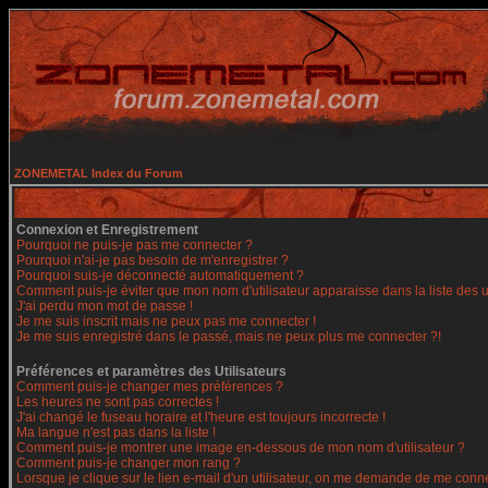
ZONEMETAL Index du Forum
Connexion et Enregistrement
Pourquoi ne puis-je pas me connecter ?
Pourquoi n'ai-je pas besoin de m'enregistrer ?
Pourquoi suis-je déconnecté automatiquement ?
Comment puis-je éviter que mon nom d'utilisateur apparaisse dans la liste des ut
J'ai perdu mon mot de passe !
Je me suis inscrit mais ne peux pas me connecter !
Je me suis enregistré dans le passé, mais ne peux plus me connecter ?!
Préférences et paramètres des Utilisateurs
Comment puis-je changer mes préférences ?
Les heures ne sont pas correctes !
J'ai changé le fuseau horaire et l'heure est toujours incorrecte !
Ma langue n'est pas dans la liste !
Comment puis-je montrer une image en-dessous de mon nom d'utilisateur ?
Comment puis-je changer mon rang ?
Lorsque je clique sur le lien e-mail d'un utilisateur, on me demande de me conne