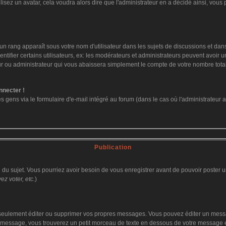
ilisez un avatar, cela voudra alors dire que l'administrateur en a décidé ainsi, vo
un rang apparaît sous votre nom d'utilisateur dans les sujets de discussions et dans v
fier certains utilisateurs, ex: les modérateurs et administrateurs peuvent avoir un 
ur ou administrateur qui vous abaissera simplement le compte de votre nombre tot
nnecter !
ens via le formulaire d'e-mail intégré au forum (dans le cas où l'administrateur aurai
Publication
ge du sujet. Vous pourriez avoir besoin de vous enregistrer avant de pouvoir poster u
z voter, etc.
)
eulement éditer ou supprimer vos propres messages. Vous pouvez éditer un message
ssage, vous trouverez un petit morceau de texte en dessous de votre message en re