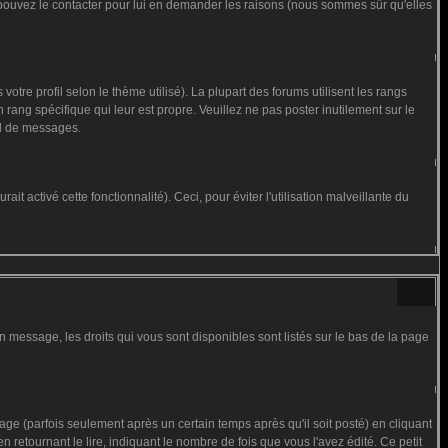
us pouvez le contacter pour lui en demander les raisons (nous sommes sûr qu'elles
otre profil selon le thème utilisé). La plupart des forums utilisent les rangs
rang spécifique qui leur est propre. Veuillez ne pas poster inutilement sur le
al de messages.
t activé cette fonctionnalité). Ceci, pour éviter l'utilisation malveillante du
n message, les droits qui vous sont disponibles sont listés sur le bas de la page
 (parfois seulement après un certain temps après qu'il soit posté) en cliquant
tournant le lire, indiquant le nombre de fois que vous l'avez édité. Ce petit