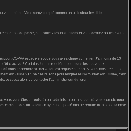
ou vous-même. Vous serez compté comme un utilisateur invisible.
blié mon mot de passe
, puis suivez les instructions et vous devriez pouvoir vous
e support COPPA est activé et que vous avez cliqué sur le lien
J'ai moins de 13
n d'être activé ? Certains forums requièrent que tous les nouveaux
t dû vous apprendre si l'activation est requise ou non. Si vous avez reçu un e-
ment est valide ? L'une des raisons pour lesquelles l'activation est utilisée, c'est
de, essayez alors de contacter l'administrateur du forum.
que vous vous êtes enregistré) ou l'administrateur a supprimé votre compte pour
s comptes des utilisateurs n'ayant rien posté afin de réduire la taille de la base