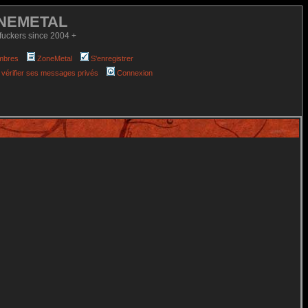
NEMETAL
fuckers since 2004 +
mbres
ZoneMetal
S'enregistrer
 vérifier ses messages privés
Connexion