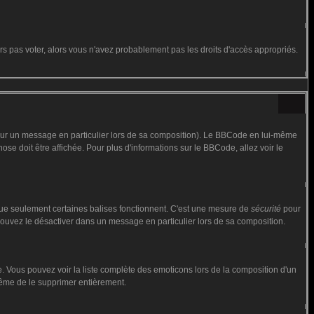
urs pas voter, alors vous n'avez probablement pas les droits d'accès appropriés.
 sur un message en particulier lors de sa composition). Le BBCode en lui-même
hose doit être affichée. Pour plus d'informations sur le BBCode, allez voir le
 que seulement certaines balises fonctionnent. C'est une mesure de
sécurité
pour
 pouvez le désactiver dans un message en particulier lors de sa composition.
iste. Vous pouvez voir la liste complète des emoticons lors de la composition d'un
 même de le supprimer entièrement.