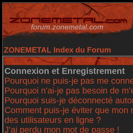
ZONEMETAL Index du Forum
Connexion et Enregistrement
Pourquoi ne puis-je pas me conne
Pourquoi n'ai-je pas besoin de m'
Pourquoi suis-je déconnecté aut
Comment puis-je éviter que mon no
des utilisateurs en ligne ?
J'ai perdu mon mot de passe !